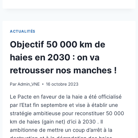
PUBLICATION
–
DE
LA
GRAINE
ACTUALITÉS
AUX
PAYSAGES,
Objectif 50 000 km de
POURQUOI
ET
haies en 2030 : on va
COMMENT
PRESCRIRE
retrousser nos manches !
DES
VÉGÉTAUX
Par
Admin_VNE
16 octobre 2023
SAUVAGES
ET
Le Pacte en faveur de la haie a été officialisé
LOCAUX
par l’Etat fin septembre et vise à établir une
stratégie ambitieuse pour reconstituer 50 000
km de haies (gain net) d’ici à 2030 . Il
ambitionne de mettre un coup d’arrêt à la