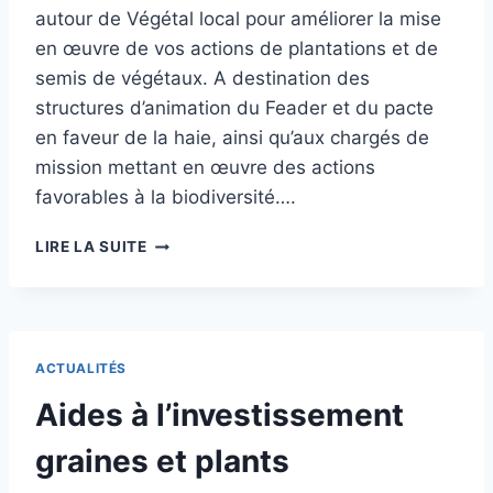
autour de Végétal local pour améliorer la mise
en œuvre de vos actions de plantations et de
semis de végétaux. A destination des
structures d’animation du Feader et du pacte
en faveur de la haie, ainsi qu’aux chargés de
mission mettant en œuvre des actions
favorables à la biodiversité….
WEBINAIRE
LIRE LA SUITE
:
AGROFORESTERIE,
LES
NOUVELLES
SOLUTIONS
ACTUALITÉS
POUR
PLANTER
Aides à l’investissement
VÉGÉTAL
LOCAL
graines et plants
ZONE