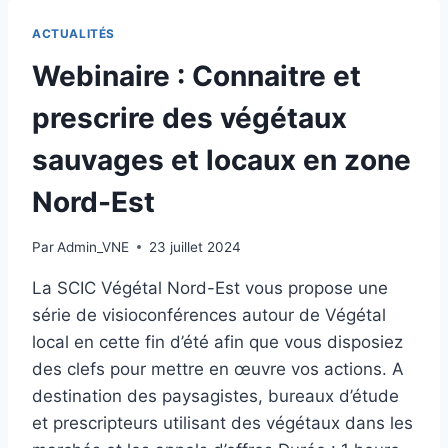
ET
L’ENTRETIEN
ACTUALITÉS
DES
HAIES
Webinaire : Connaitre et
EN
GRAND-
prescrire des végétaux
EST
sauvages et locaux en zone
Nord-Est
Par
Admin_VNE
23 juillet 2024
La SCIC Végétal Nord-Est vous propose une
série de visioconférences autour de Végétal
local en cette fin d’été afin que vous disposiez
des clefs pour mettre en œuvre vos actions. A
destination des paysagistes, bureaux d’étude
et prescripteurs utilisant des végétaux dans les