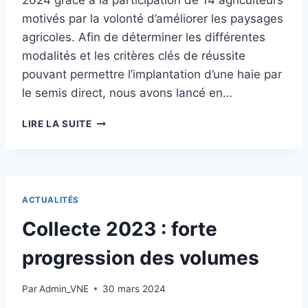
2024 grâce à la participation de 14 agriculteurs
motivés par la volonté d’améliorer les paysages
agricoles. Afin de déterminer les différentes
modalités et les critères clés de réussite
pouvant permettre l’implantation d’une haie par
le semis direct, nous avons lancé en…
RÉGÉNÉRATION
LIRE LA SUITE
NATURELLE
ASSISTÉE :
UNE
EXPÉRIENCE
DE
ACTUALITÉS
SEMIS
DIRECT
Collecte 2023 : forte
DE
HAIE
progression des volumes
EN
NORD-
Par
Admin_VNE
30 mars 2024
EST