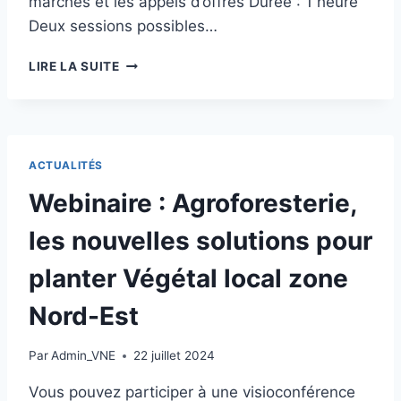
marchés et les appels d’offres Durée : 1 heure
Deux sessions possibles…
WEBINAIRE
LIRE LA SUITE
:
CONNAITRE
ET
PRESCRIRE
DES
ACTUALITÉS
VÉGÉTAUX
SAUVAGES
Webinaire : Agroforesterie,
ET
LOCAUX
les nouvelles solutions pour
EN
ZONE
planter Végétal local zone
NORD-
EST
Nord-Est
Par
Admin_VNE
22 juillet 2024
Vous pouvez participer à une visioconférence